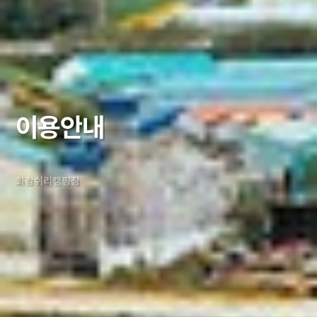
이
용
안
내
화
강
쉬
리
캠
핑
장