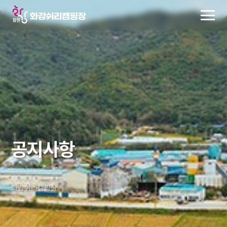
예약하기
주변여행
공지사항
공
지
사
항
화
강
쉬
리
캠
핑
장